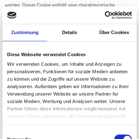
werden. Dieser Cookie enthält eine charakteristische
Zeichenfolge, die eine eindeutige Identifizierung des Browsers
beim erneuten Aufrufen der Website ermöglicht.
Wir setzen Cookies ein, um unsere Website nutzerfreundlicher
Zustimmung
Details
Über Cookies
zu gestalten. Einige Elemente unserer Webseite erfordern es,
dass der aufrufende Browser auch nach einem Seitenwechsel
Diese Webseite verwendet Cookies
identifiziert werden kann. Wir verwenden auf unserer Website
Wir verwenden Cookies, um Inhalte und Anzeigen zu
darüber hinaus Cookies, die eine Analyse des Surfverhaltens
personalisieren, Funktionen für soziale Medien anbieten
der Nutzer ermöglichen.
zu können und die Zugriffe auf unsere Website zu
Die auf diese Weise erhobenen Daten der Nutzer werden durch
analysieren. Außerdem geben wir Informationen zu Ihrer
Verwendung unserer Website an unsere Partner für
technische Vorkehrungen pseudonymisiert. Daher ist eine
soziale Medien, Werbung und Analysen weiter. Unsere
Zuordnung der Daten zum aufrufenden Nutzer nicht mehr
Partner führen diese Informationen möglicherweise mit
möglich. Die Daten werden nicht gemeinsam mit sonstigen
weiteren Daten zusammen, die Sie ihnen bereitgestellt
personenbezogenen Daten der Nutzer gespeichert.
haben oder die sie im Rahmen Ihrer Nutzung der Dienste
gesammelt haben.
Einwilligungsauswahl